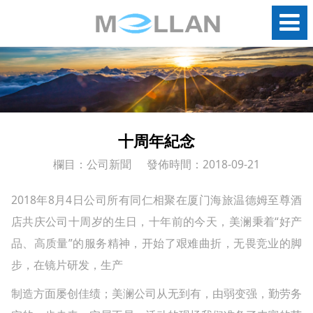
十周年紀念
欄目：公司新聞
發佈時間：2018-09-21
2018年8月4日公司所有同仁相聚在厦门海旅温德姆至尊酒
店共庆公司十周岁的生日，十年前的今天，美澜秉着“好产
品、高质量”的服务精神，开始了艰难曲折，无畏竞业的脚
步，在镜片研发，生产
制造方面屡创佳绩；美澜公司从无到有，由弱变强，勤劳务