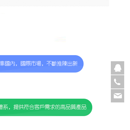
业
05
ma